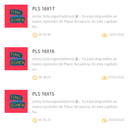
PLS 16X17
¡Hola, hola espectadores! 🎬✨ Ya está disponible un
nuevo episodio de Plano Secuencia. En este capítulo
ha...
00:39:38
14/05/2026
PLS 16X16
¡Hola, hola espectadores! 🎬✨ Ya está disponible un
nuevo episodio de Plano Secuencia. En este capítulo
no...
00:48:04
07/05/2026
PLS 16X15
¡Hola, hola espectadores! 🎬✨ Ya está disponible un
nuevo episodio de Plano Secuencia. En este capítulo
ha...
00:45:47
30/04/2026