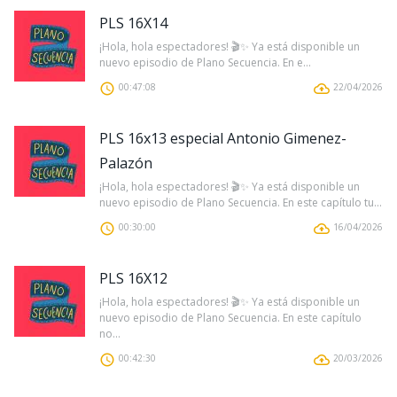
PLS 16X14
¡Hola, hola espectadores! 🎬✨ Ya está disponible un
nuevo episodio de Plano Secuencia. En e...
00:47:08
22/04/2026
PLS 16x13 especial Antonio Gimenez-
Palazón
¡Hola, hola espectadores! 🎬✨ Ya está disponible un
nuevo episodio de Plano Secuencia. En este capítulo tu...
00:30:00
16/04/2026
PLS 16X12
¡Hola, hola espectadores! 🎬✨ Ya está disponible un
nuevo episodio de Plano Secuencia. En este capítulo
no...
00:42:30
20/03/2026