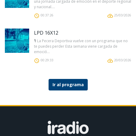
una jornada cargada de emoción en el deporte regional
y nacional....
00:37:26
25/03/2026
LPD 16X12
🎙️ La Pecera Deportiva vuelve con un programa que no
te puedes perder Esta semana viene cargada de
emoció...
00:29:33
20/03/2026
Ir al programa