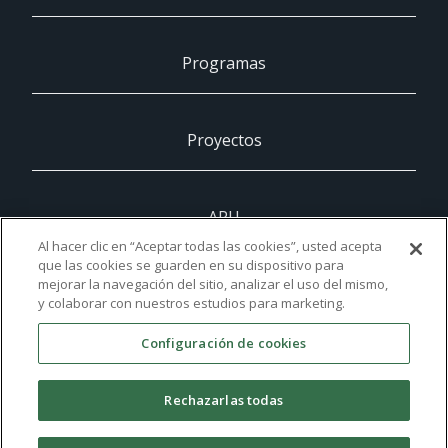
Programas
Proyectos
ARU
Al hacer clic en “Aceptar todas las cookies”, usted acepta
que las cookies se guarden en su dispositivo para
mejorar la navegación del sitio, analizar el uso del mismo,
UCAM
y colaborar con nuestros estudios para marketing.
Configuración de cookies
Contacto
Rechazarlas todas
©2021 UCAM Universidad