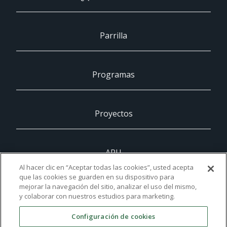
Parrilla
Programas
Proyectos
ARU
Al hacer clic en “Aceptar todas las cookies”, usted acepta
que las cookies se guarden en su dispositivo para
mejorar la navegación del sitio, analizar el uso del mismo,
UCAM
y colaborar con nuestros estudios para marketing.
Configuración de cookies
Contacto