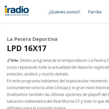
Pasar
Navegación
al
¿Quiénes somos?
Parrilla
contenido
principal
principal
La Pecera Deportiva
LPD 16X17
🏀⚽🏍️ Último programa de la temporada en La Pecera D
curso repasando toda la actualidad del deporte regiona
emoción, análisis y mucho debate.
En este programa hablamos del espectacular momento 
contundente victoria ante Unicaja y el gran nivel most
Analizamos también las últimas opciones de playoff del
salvación matemática del Real Murcia CF y todo lo que d
altibajos para el conjunto grana.