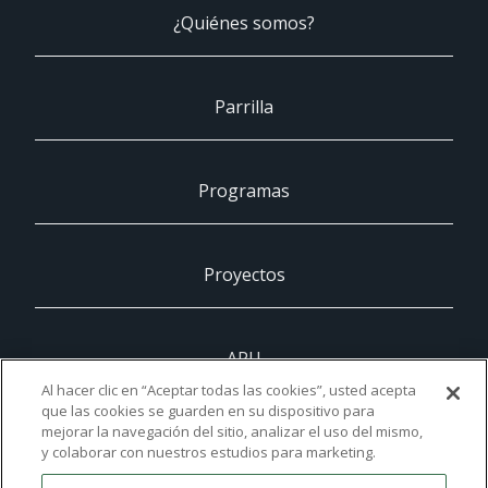
¿Quiénes somos?
Parrilla
Programas
Proyectos
ARU
Al hacer clic en “Aceptar todas las cookies”, usted acepta
que las cookies se guarden en su dispositivo para
mejorar la navegación del sitio, analizar el uso del mismo,
UCAM
y colaborar con nuestros estudios para marketing.