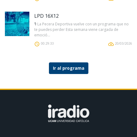
LPD 16X12
🎙️ La Pecera Deportiva vuelve con un programa que no
te puedes perder Esta semana viene cargada de
emoció...
00:29:33
20/03/2026
Ir al programa