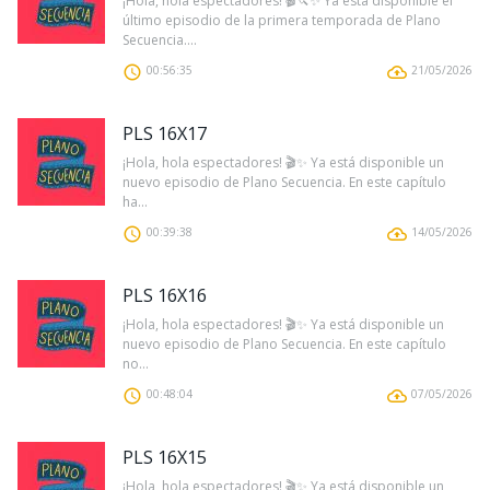
¡Hola, hola espectadores! 🎬🔪✨ Ya está disponible el
último episodio de la primera temporada de Plano
Secuencia....
00:56:35
21/05/2026
PLS 16X17
¡Hola, hola espectadores! 🎬✨ Ya está disponible un
nuevo episodio de Plano Secuencia. En este capítulo
ha...
00:39:38
14/05/2026
PLS 16X16
¡Hola, hola espectadores! 🎬✨ Ya está disponible un
nuevo episodio de Plano Secuencia. En este capítulo
no...
00:48:04
07/05/2026
PLS 16X15
¡Hola, hola espectadores! 🎬✨ Ya está disponible un