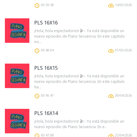
00:39:38
14/05/2026
PLS 16X16
¡Hola, hola espectadores! 🎬✨ Ya está disponible un
nuevo episodio de Plano Secuencia. En este capítulo
no...
00:48:04
07/05/2026
PLS 16X15
¡Hola, hola espectadores! 🎬✨ Ya está disponible un
nuevo episodio de Plano Secuencia. En este capítulo
ha...
00:45:47
30/04/2026
PLS 16X14
¡Hola, hola espectadores! 🎬✨ Ya está disponible un
nuevo episodio de Plano Secuencia. En e...
00:47:08
22/04/2026