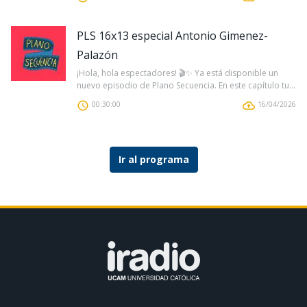
PLS 16x13 especial Antonio Gimenez-
Palazón
¡Hola, hola espectadores! 🎬✨ Ya está disponible un
nuevo episodio de Plano Secuencia. En este capítulo tu...
00:30:00
16/04/2026
Ir al programa